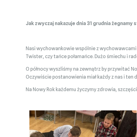
Jak zwyczaj nakazuje dnia 31 grudnia żegnamy s
Nasi wychowankowie wspólnie z wychowawcami spę
Twister, czy tańce połamańce. Dużo śmiechu i rad
O północy wyszliśmy na zewnątrz by przywitać No
Oczywiście postanowienia miał każdy z nas i ten 
Na Nowy Rok każdemu życzymy zdrowia, szczęścia i