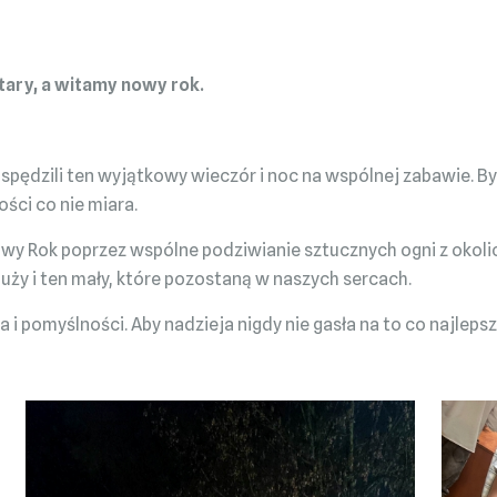
tary, a witamy nowy rok.
dzili ten wyjątkowy wieczór i noc na wspólnej zabawie. By
ości co nie miara.
wy Rok poprzez wspólne podziwianie sztucznych ogni z okolicy
duży i ten mały, które pozostaną w naszych sercach.
 pomyślności. Aby nadzieja nigdy nie gasła na to co najleps