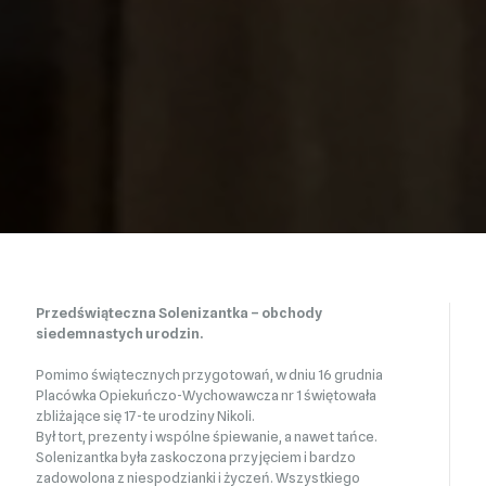
Przedświąteczna Solenizantka – obchody
siedemnastych urodzin.
Pomimo świątecznych przygotowań, w dniu 16 grudnia
Placówka Opiekuńczo-Wychowawcza nr 1 świętowała
zbliżające się 17-te urodziny Nikoli.
Był tort, prezenty i wspólne śpiewanie, a nawet tańce.
Solenizantka była zaskoczona przyjęciem i bardzo
zadowolona z niespodzianki i życzeń. Wszystkiego