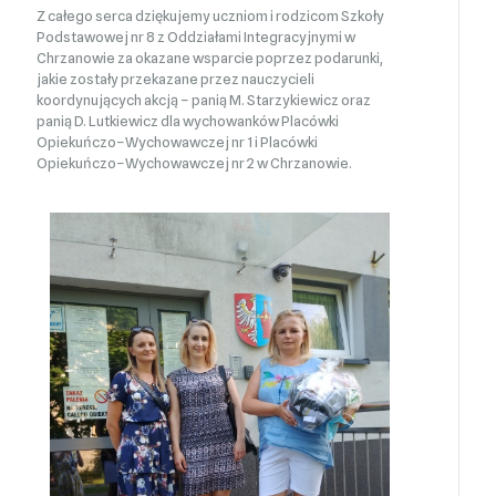
Z całego serca dziękujemy uczniom i rodzicom Szkoły
Podstawowej nr 8 z Oddziałami Integracyjnymi w
Chrzanowie za okazane wsparcie poprzez podarunki,
jakie zostały przekazane przez nauczycieli
koordynujących akcją – panią M. Starzykiewicz oraz
panią D. Lutkiewicz dla wychowanków Placówki
Opiekuńczo–Wychowawczej nr 1 i Placówki
Opiekuńczo–Wychowawczej nr 2 w Chrzanowie.