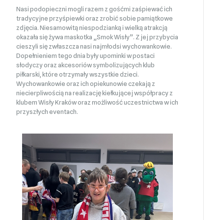
Nasi podopieczni mogli razem z gośćmi zaśpiewać ich
tradycyjne przyśpiewki oraz zrobić sobie pamiątkowe
zdjęcia. Niesamowitą niespodzianką i wielką atrakcją
okazała się żywa maskotka „Smok Wisły”. Z jej przybycia
cieszyli się zwłaszcza nasi najmłodsi wychowankowie.
Dopełnieniem tego dnia były upominki w postaci
słodyczy oraz akcesoriów symbolizujących klub
piłkarski, które otrzymały wszystkie dzieci.
Wychowankowie oraz ich opiekunowie czekają z
niecierpliwością na realizację kiełkującej współpracy z
klubem Wisły Kraków oraz możliwość uczestnictwa w ich
przyszłych eventach.