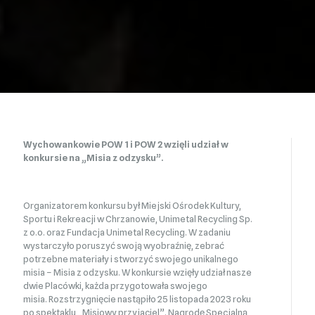
Wychowankowie POW 1 i POW 2 wzięli udział w
konkursie na „Misia z odzysku”.
Organizatorem konkursu był Miejski Ośrodek Kultury,
Sportu i Rekreacji w Chrzanowie, Unimetal Recycling Sp.
z o.o. oraz Fundacja Unimetal Recycling. W zadaniu
wystarczyło poruszyć swoją wyobraźnię, zebrać
potrzebne materiały i stworzyć swojego unikalnego
misia – Misia z odzysku. W konkursie wzięły udział nasze
dwie Placówki, każda przygotowała swojego
misia. Rozstrzygnięcie nastąpiło 25 listopada 2023 roku
po spektaklu „Misiowy przyjaciel”. Nagrodę Specjalną