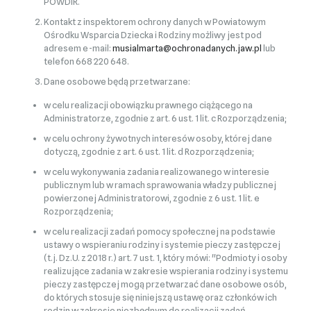
POWDiR.
Kontakt z inspektorem ochrony danych w Powiatowym
Ośrodku Wsparcia Dziecka i Rodziny możliwy jest pod
adresem e-mail:
musialmarta@ochronadanych.jaw.pl
lub
telefon 668 220 648.
Dane osobowe będą przetwarzane:
w celu realizacji obowiązku prawnego ciążącego na
Administratorze, zgodnie z art. 6 ust. 1 lit. c Rozporządzenia;
w celu ochrony żywotnych interesów osoby, której dane
dotyczą, zgodnie z art. 6 ust. 1 lit. d Rozporządzenia;
w celu wykonywania zadania realizowanego w interesie
publicznym lub w ramach sprawowania władzy publicznej
powierzonej Administratorowi, zgodnie z 6 ust. 1 lit. e
Rozporządzenia;
w celu realizacji zadań pomocy społecznej na podstawie
ustawy o wspieraniu rodziny i systemie pieczy zastępczej
(t.j. Dz.U. z 2018 r.) art. 7 ust. 1, który mówi: "Podmioty i osoby
realizujące zadania w zakresie wspierania rodziny i systemu
pieczy zastępczej mogą przetwarzać dane osobowe osób,
do których stosuje się niniejszą ustawę oraz członków ich
rodzin w zakresie niezbędnym do realizacji zadań