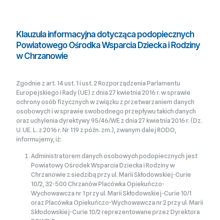
Klauzula informacyjna dotycząca podopiecznych
Powiatowego Ośrodka Wsparcia Dziecka i Rodziny
w Chrzanowie
Zgodnie z art. 14 ust. 1 i ust. 2 Rozporządzenia Parlamentu
Europejskiego i Rady (UE) z dnia 27 kwietnia 2016 r. w sprawie
ochrony osób fizycznych w związku z przetwarzaniem danych
osobowych i w sprawie swobodnego przepływu takich danych
oraz uchylenia dyrektywy 95/46/WE z dnia 27 kwietnia 2016 r. (Dz.
U. UE. L. z 2016 r. Nr 119 z późn. zm.), zwanym dalej RODO,
informujemy, iż:
Administratorem danych osobowych podopiecznych jest
Powiatowy Ośrodek Wsparcia Dziecka i Rodziny w
Chrzanowie z siedzibą przy ul. Marii Skłodowskiej-Curie
10/2, 32-500 Chrzanów Placówka Opiekuńczo-
Wychowawcza nr 1 przy ul. Marii Skłodowskiej-Curie 10/1
oraz Placówka Opiekuńczo-Wychowawcza nr 2 przy ul. Marii
Skłodowskiej-Curie 10/2 reprezentowane przez Dyrektora