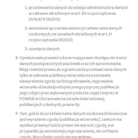
przeniesienia danych do innego administratora danych
w zakresie określonym w art. 20 rozporządzenia
2016/679 (RODO);
wniesienia sprzeciwu wobec przetwarzania danych
osobowych, na zasadach określonych w art. 21
rozporządzenia (RODO);
usunięcia danych.
Opiekunowie prawni/rodzice mają prawo dostępu do treści
danych podopiecznych placówek oraz ich sprostowania.
Mają również prawo do ograniczenia przetwarzania danych
tylko w zakresie publikacji wizerunku na podstawie
niewyrażenia zgody na fotografowanie, nagrywanie
wizerunku dziecka/podopiecznego poprzez publikacje
jego zdjęć i prac wykonanych podczas zajęć i imprez w
POWDiR w Chrzanowie na stronie internetowej,
publikacjach szkolnych, prasie itp.
Tam, gdzie do przetwarzania danych osobowych konieczne
jest wyrażenie zgody (publikacja wizerunku), zawsze ma
opiekun prawny/rodzic prawo nie wyrazić zgody, a w
przypadku jej wcześniejszego wyrażenia, do cofnięcia
zgody. Wycofanie zgody nie ma wpływu