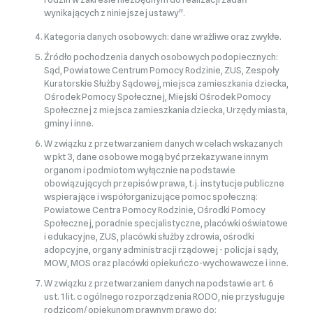
wynikających z niniejszej ustawy".
Kategoria danych osobowych: dane wrażliwe oraz zwykłe.
Źródło pochodzenia danych osobowych podopiecznych:
Sąd, Powiatowe Centrum Pomocy Rodzinie, ZUS, Zespoły
Kuratorskie Służby Sądowej, miejsca zamieszkania dziecka,
Ośrodek Pomocy Społecznej, Miejski Ośrodek Pomocy
Społecznej z miejsca zamieszkania dziecka, Urzędy miasta,
gminy i inne.
W związku z przetwarzaniem danych w celach wskazanych
w pkt 3, dane osobowe mogą być przekazywane innym
organom i podmiotom wyłącznie na podstawie
obowiązujących przepisów prawa, t.j. instytucje publiczne
wspierające i współorganizujące pomoc społeczną:
Powiatowe Centra Pomocy Rodzinie, Ośrodki Pomocy
Społecznej, poradnie specjalistyczne, placówki oświatowe
i edukacyjne, ZUS, placówki służby zdrowia, ośrodki
adopcyjne, organy administracji rządowej - policja i sądy,
MOW, MOS oraz placówki opiekuńczo-wychowawcze i inne.
W związku z przetwarzaniem danych na podstawie art. 6
ust. 1 lit. c ogólnego rozporządzenia RODO, nie przysługuje
rodzicom/ opiekunom prawnym prawo do: