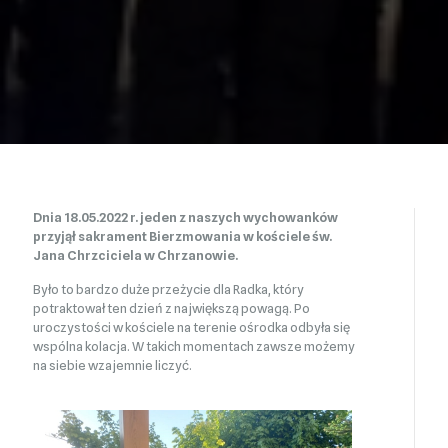
Dnia 18.05.2022 r. jeden z naszych wychowanków
przyjął sakrament Bierzmowania w kościele św.
Jana Chrzciciela w Chrzanowie.
Było to bardzo duże przeżycie dla Radka, który
potraktował ten dzień z największą powagą. Po
uroczystości w kościele na terenie ośrodka odbyła się
wspólna kolacja. W takich momentach zawsze możemy
na siebie wzajemnie liczyć.